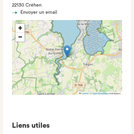
22130 Créhen
Envoyer un email
+
−
Leaflet
|
©
OpenStreetMap
contributors
Liens utiles